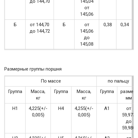
до 144,70
145,04
от
145,06
Б
от 144,70
Б
от
0,38
0,34
до 144,72
145,06
до
145,08
Размерные группы поршня
По массе
по пальцу
Группа
Масса,
Группа
Масса,
Группа
размер,
кг
кг
мм
Н1
4,225(+/-
Н4
4,255(+/-
А1
от
0,005)
0,005)
59,973
до
59,980