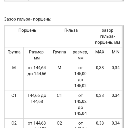
Зазор гильза- поршень:
Поршень
Гильза
зазор
гильза-
поршень, мм
Группа
Размер,
Группа
размер,
MAX
MIN
мм
мм
М
от 144,64
М
от
0,38
0,34
до 144,66
145,00
до
145,02
С1
144,66 до
С1
от
0,38
0,34
144,68
145,02
до
145,04
С2
от 144,68
С2
от
0,38
0,34