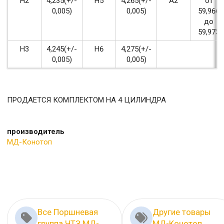
Н2
4,235(+/-
Н5
4,265(+/-
А2
от
0,005)
0,005)
59,966
до
59,973
Н3
4,245(+/-
Н6
4,275(+/-
0,005)
0,005)
ПРОДАЕТСЯ КОМПЛЕКТОМ НА 4 ЦИЛИНДРА
производитель
МД-Конотоп
Все Поршневая
Другие товары
группа ЧТЗ МД-
МД-Конотоп