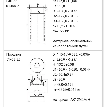
Гильза
d=145,0 /+0,08/
01466-2
L=382,0
D1=180,0 /-0,4/
D2=172,0 /-0,063/
D3=168,0 /-0,063/
h=13,2 /+0,07/
m=15,2 кг.
материал- специальный
износостойкий чугун
Поршень
D=145,0 /-0,028; -0,036/
51-03-23
L=220,0 /-0,29/
H=132,5±0,08
d1=60,0 /-0,020; -0,034/
d2=90,4±0,27
d3=50,0
h=43,0±0,195
m=4,295±0,015 кг.
материал- AK12M2MrH