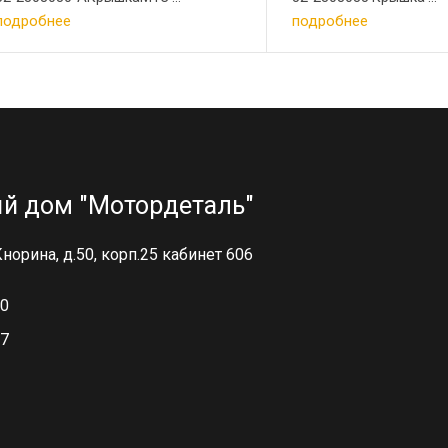
подробнее
подробнее
й дом "Мотордеталь"
 Кнорина, д.50, корп.25 кабинет 606
00
97