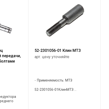
ец
52-2301056-01 Клин МТЗ
 передачи,
арт. цену уточняйте
 болтами
Применяемость: МТЗ
52-2301056-01КлинМТЗ ...
редуктора
ереднего