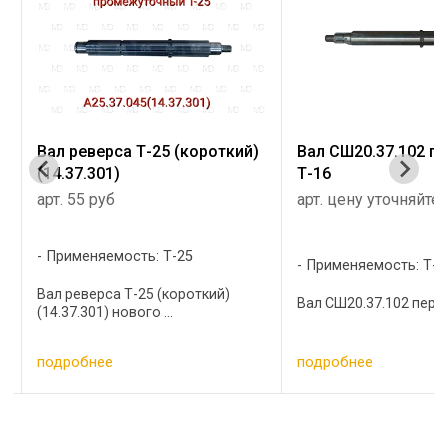
25 (короткий)
Вал СШ20.37.102 первичный
Валик 
Т-16
7.37.1
Т-25
арт. цену уточняйте
арт. Ц
произ
 Т-25
Применяемость: Т-16
Приме
(короткий)
Вал СШ20.37.102 первичный ...
...
Валик 1
(с/о) д
подробнее
подро