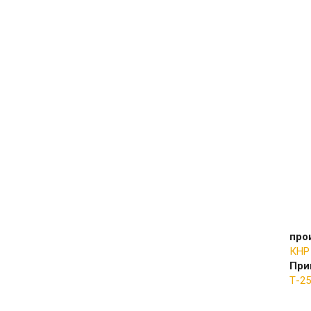
про
КНР
При
Т-25