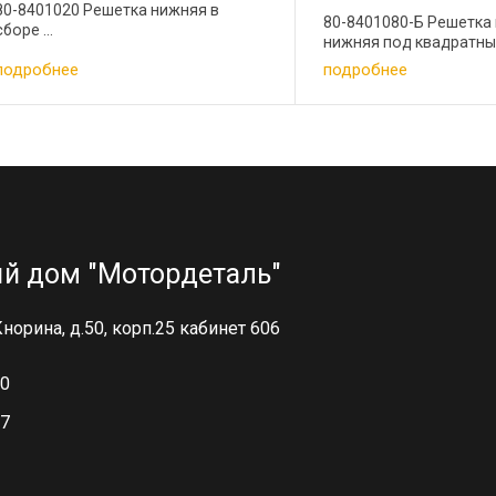
80-8401020 Решетка нижняя в
80-8401080-Б Решетка
сборе ...
нижняя под квадратные
подробнее
подробнее
й дом "Мотордеталь"
 Кнорина, д.50, корп.25 кабинет 606
00
97